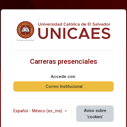
Saltar al contenido principal
Ingresar a Carre
Carreras presenciales
Accede con:
Correo Institucional
Aviso sobre
Español - México ‎(es_mx)‎
'cookies'